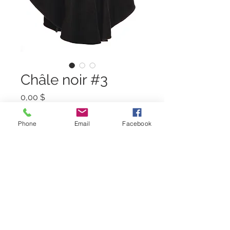
Châle noir #3
Prix
0,00 $
Quantité
*
Phone
Email
Facebook
Ajouter au panier
Châle noir
One size