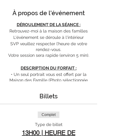
À propos de l'événement
DÉROULEMENT DE LA SÉANCE :
Retrouvez-moi à la maison des familles
L'évènement se déroule à l'intérieur
SVP veuillez respecter l’heure de votre
rendez-vous.
Votre session sera rapide (environ 5 min).
DESCRIPTION DU FORFAIT :
• Un seul portrait vous est offert par la
Maison des Famille (Photo sélectionnée
par la MDF)
• La photo seras
remise en format
Billets
numérique
retouchée haute résolution
couleurs et noir/blanc
(non imprimées sur
papier photo)
• Retouches professionnelles sur vos
Complet
photos : rougeurs, boutons, dents, tâche,
Type de billet
recadrage, cheveux fous et balances des
13H00 | HEURE DE
couleurs