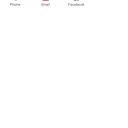
Phone
Email
Facebook
Complet
Type de billet
13H00 | 27 JANVIER | Dépôt
Plus d'info
Prix
25,00 $
Complet
Type de billet
13H30 | 27 JANVIER | Dépôt
Plus d'info
Prix
25,00 $