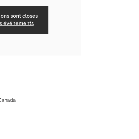
tions sont closes
es événements
 Canada