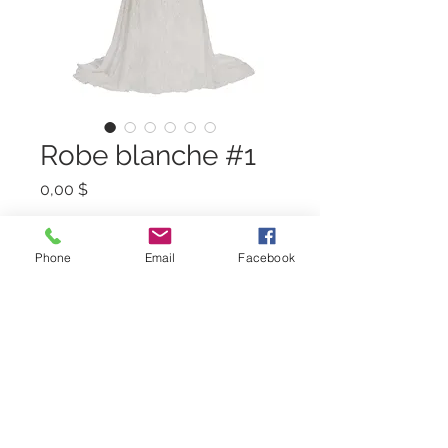
Robe blanche #1
Prix
0,00 $
Quantité
*
Phone
Email
Facebook
Ajouter au panier
Robe blanche très longue
Grandeur pour personne : Small,
médium